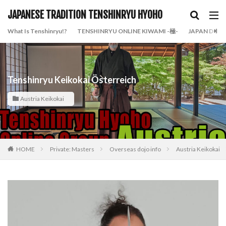
JAPANESE TRADITION TENSHINRYU HYOHO
What Is Tenshinryu!?
TENSHINRYU ONLINE KIWAMI -極-
JAPAN DOJO
Tenshinryu Keikokai Österreich
Austria Keikokai
HOME
Private: Masters
Overseas dojo info
Austria Keikokai