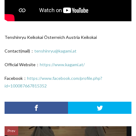
Tenshinryu Keikokai Österreich Austria Keikokai
Contact(mail)：
tenshinryu@kagami.at
Official Website：
https://www.kagami.at/
Facebook：
https://www.facebook.com/profile.php?
id=100087667815352
Prev